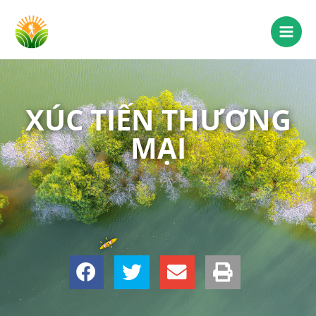
XÚC TIẾN THƯƠNG
MẠI