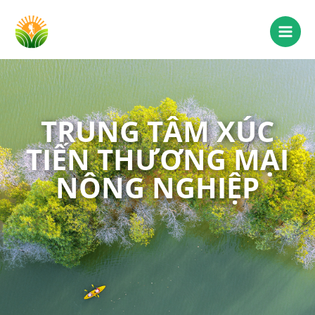
TRUNG TÂM XÚC
TIẾN THƯƠNG MẠI
NÔNG NGHIỆP