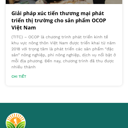
Giải pháp xúc tiến thương mại phát
triển thị trường cho sản phẩm OCOP
Việt Nam
(TITC) – OCOP là chương trình phát triển kinh tế
khu vực nông thôn Việt Nam được triển khai từ năm
2018 với trọng tâm là phát triển các sản phẩm “đặc
sản” nông nghiệp, phi nông nghiệp, dịch vụ nổi bật ở
mỗi địa phương. Đến nay, chương trình đã thu được
nhiều thành
CHI TIẾT