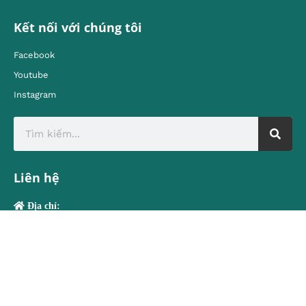
Kết nối với chúng tôi
Facebook
Youtube
Instagram
Liên hệ
Địa chỉ:
80 Quán Sứ, Hoàn Kiếm, Hà Nội
contact@vietnamtourism.gov.vn
Email: