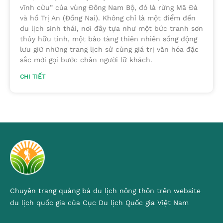
vĩnh cửu” của vùng Đông Nam Bộ, đó là rừng Mã Đà
và hồ Trị An (Đồng Nai). Không chỉ là một điểm đến
du lịch sinh thái, nơi đây tựa như một bức tranh sơn
thủy hữu tình, một bảo tàng thiên nhiên sống động
lưu giữ những trang lịch sử cùng giá trị văn hóa đặc
sắc mời gọi bước chân người lữ khách.
CHI TIẾT
Chuyên trang quảng bá du lịch nông thôn trên website
du lịch quốc gia của Cục Du lịch Quốc gia Việt Nam