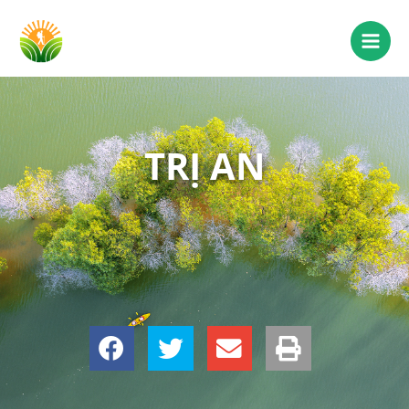
TRỊ AN