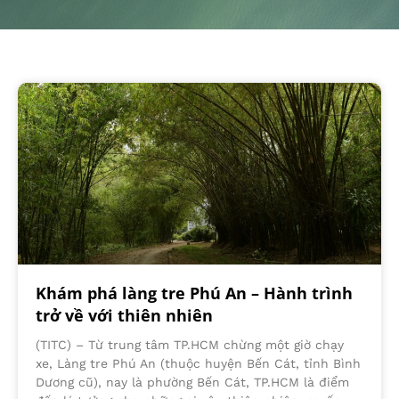
Khám phá làng tre Phú An – Hành trình
trở về với thiên nhiên
(TITC) – Từ trung tâm TP.HCM chừng một giờ chạy
xe, Làng tre Phú An (thuộc huyện Bến Cát, tỉnh Bình
Dương cũ), nay là phường Bến Cát, TP.HCM là điểm