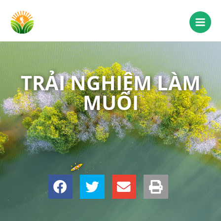
TRẢI NGHIỆM LÀM
MUỐI