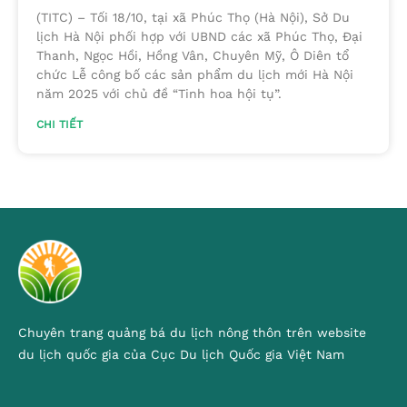
(TITC) – Tối 18/10, tại xã Phúc Thọ (Hà Nội), Sở Du
lịch Hà Nội phối hợp với UBND các xã Phúc Thọ, Đại
Thanh, Ngọc Hồi, Hồng Vân, Chuyên Mỹ, Ô Diên tổ
chức Lễ công bố các sản phẩm du lịch mới Hà Nội
năm 2025 với chủ đề “Tinh hoa hội tụ”.
CHI TIẾT
Chuyên trang quảng bá du lịch nông thôn trên website
du lịch quốc gia của Cục Du lịch Quốc gia Việt Nam