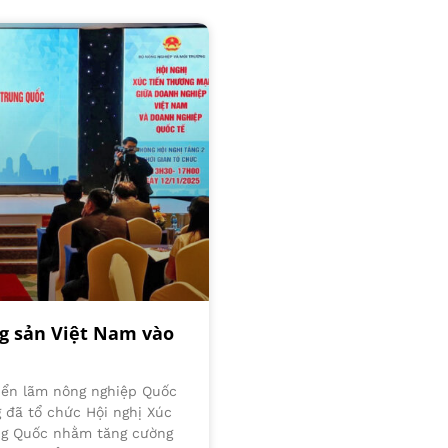
ng sản Việt Nam vào
riển lãm nông nghiệp Quốc
g đã tổ chức Hội nghị Xúc
ng Quốc nhằm tăng cường