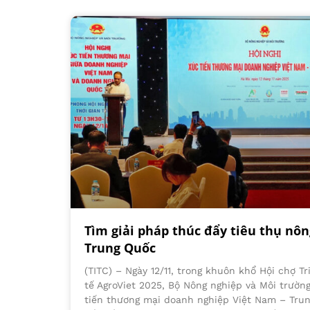
Tìm giải pháp thúc đẩy tiêu thụ nô
Trung Quốc
(TITC) – Ngày 12/11, trong khuôn khổ Hội chợ T
tế AgroViet 2025, Bộ Nông nghiệp và Môi trườn
tiến thương mại doanh nghiệp Việt Nam – Tru