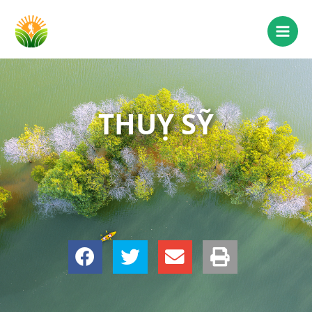
THUỴ SỸ