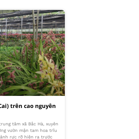
Cai) trên cao nguyên
trung tâm xã Bắc Hà, xuyên
ững vườn mận tam hoa trĩu
ảnh rực rỡ hiện ra trước