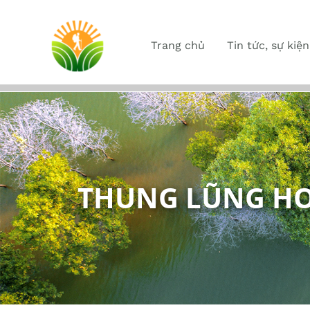
Trang chủ
Tin tức, sự kiện
THUNG LŨNG H