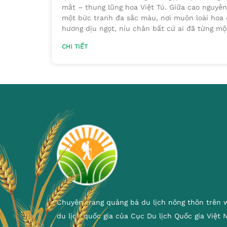
mắt – thung lũng hoa Việt Tú. Giữa cao nguyên 
một bức tranh đa sắc màu, nơi muôn loài hoa 
hương dịu ngọt, níu chân bất cứ ai đã từng mộ
CHI TIẾT
Chuyên trang quảng bá du lịch nông thôn trên 
du lịch quốc gia của Cục Du lịch Quốc gia Việt