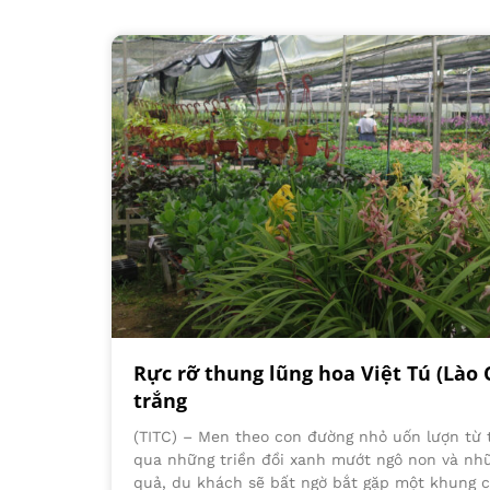
Rực rỡ thung lũng hoa Việt Tú (Lào 
trắng
(TITC) – Men theo con đường nhỏ uốn lượn từ 
qua những triền đồi xanh mướt ngô non và nh
quả, du khách sẽ bất ngờ bắt gặp một khung c