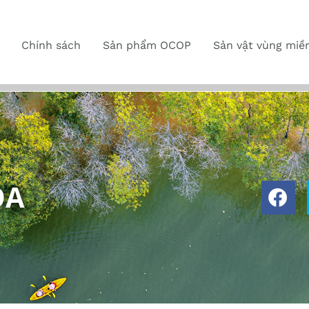
Chính sách
Sản phẩm OCOP
Sản vật vùng miề
OA