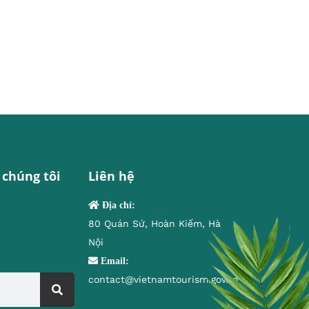
 chúng tôi
Liên hệ
Địa chỉ:
80 Quán Sứ, Hoàn Kiếm, Hà
Nội
Email:
contact@vietnamtourism.gov.vn