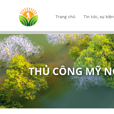
Trang chủ
Tin tức, sự kiện
THỦ CÔNG MỸ N