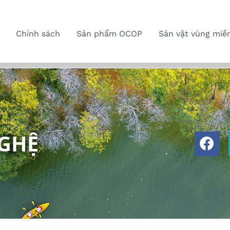
Chính sách
Sản phẩm OCOP
Sản vật vùng miề
GHỆ