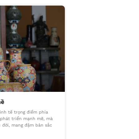
hề
inh tế trọng điểm phía
 phát triển mạnh mẽ, mà
âu đời, mang đậm bản sắc