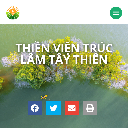
THIỀN VIỆN TRÚC
LÂM TÂY THIÊN