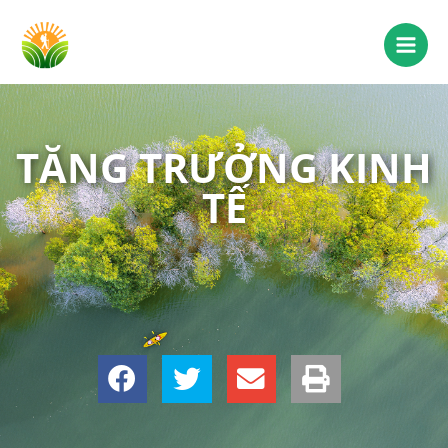
TĂNG TRƯỞNG KINH
TẾ