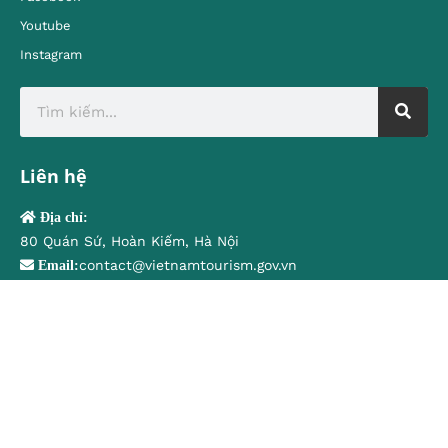
Youtube
Instagram
Liên hệ
Địa chỉ:
80 Quán Sứ, Hoàn Kiếm, Hà Nội
contact@vietnamtourism.gov.vn
Email:
© Cục Du lịch Quốc gia Việt Nam
Trung tâm Thông tin du lịch