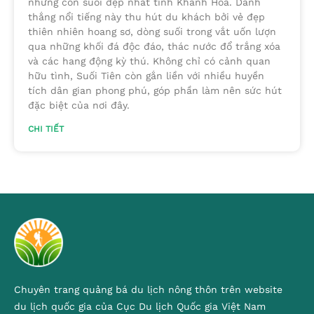
những con suối đẹp nhất tỉnh Khánh Hòa. Danh
thắng nổi tiếng này thu hút du khách bởi vẻ đẹp
thiên nhiên hoang sơ, dòng suối trong vắt uốn lượn
qua những khối đá độc đáo, thác nước đổ trắng xóa
và các hang động kỳ thú. Không chỉ có cảnh quan
hữu tình, Suối Tiên còn gắn liền với nhiều huyền
tích dân gian phong phú, góp phần làm nên sức hút
đặc biệt của nơi đây.
CHI TIẾT
Chuyên trang quảng bá du lịch nông thôn trên website
du lịch quốc gia của Cục Du lịch Quốc gia Việt Nam