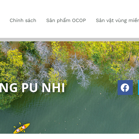
Chính sách
Sản phẩm OCOP
Sản vật vùng miề
NG PU NHI