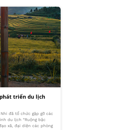
phát triển du lịch
 Nhi đã tổ chức gặp gỡ các
ình du lịch “Ruộng bậc
đạo xã, đại diện các phòng