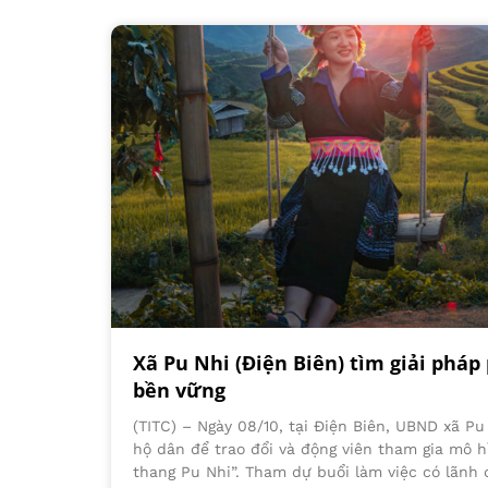
Xã Pu Nhi (Điện Biên) tìm giải pháp 
bền vững
(TITC) – Ngày 08/10, tại Điện Biên, UBND xã Pu
hộ dân để trao đổi và động viên tham gia mô h
thang Pu Nhi”. Tham dự buổi làm việc có lãnh 