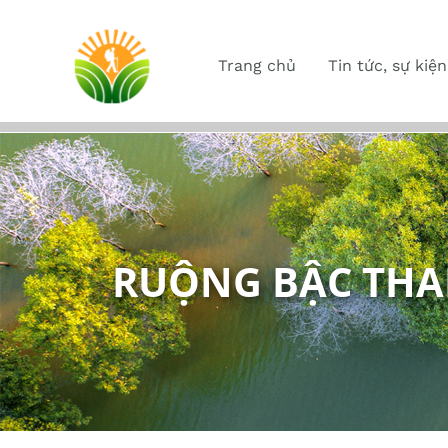
Trang chủ
Tin tức, sự kiện
RUỘNG BẬC THA