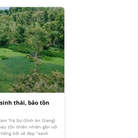
sinh thái, bảo tồn
ràm Trà Sư (tỉnh An Giang)
bảo tồn thiên nhiên gắn với
tiếng bởi vẻ đẹp “xanh