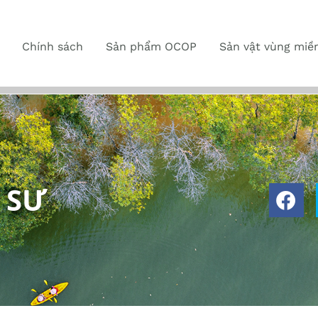
Chính sách
Sản phẩm OCOP
Sản vật vùng miề
 SƯ