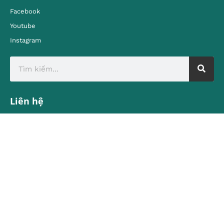
Facebook
Youtube
Instagram
Liên hệ
Địa chỉ:
80 Quán Sứ, Hoàn Kiếm, Hà Nội
contact@vietnamtourism.gov.vn
Email:
© Cục Du lịch Quốc gia Việt Nam
Trung tâm Thông tin du lịch