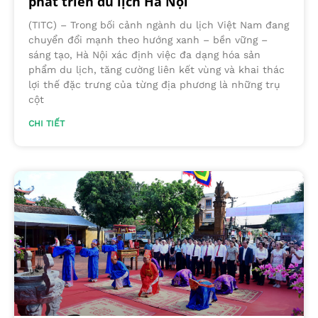
phát triển du lịch Hà Nội
(TITC) – Trong bối cảnh ngành du lịch Việt Nam đang
chuyển đổi mạnh theo hướng xanh – bền vững –
sáng tạo, Hà Nội xác định việc đa dạng hóa sản
phẩm du lịch, tăng cường liên kết vùng và khai thác
lợi thế đặc trưng của từng địa phương là những trụ
cột
CHI TIẾT