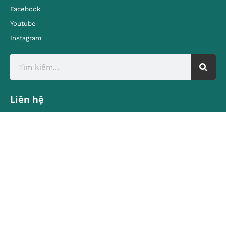
Facebook
Youtube
Instagram
Liên hệ
Địa chỉ:
80 Quán Sứ, Hoàn Kiếm, Hà Nội
contact@vietnamtourism.gov.vn
Email:
© Cục Du lịch Quốc gia Việt Nam
Trung tâm Thông tin du lịch