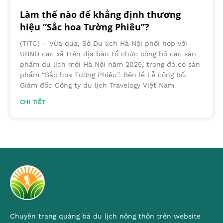
Làm thế nào để khẳng định thương
hiệu “Sắc hoa Tường Phiêu”?
(TITC) – Vừa qua, Sở Du lịch Hà Nội phối hợp với
UBND các xã trên địa bàn tổ chức công bố các sản
phẩm du lịch mới Hà Nội năm 2025, trong đó có sản
phẩm “Sắc hoa Tường Phiêu”. Bên lề Lễ công bố,
Giám đốc Công ty du lịch Travelogy Việt Nam
CHI TIẾT
Chuyên trang quảng bá du lịch nông thôn trên website