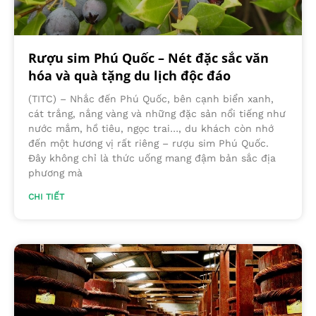
Rượu sim Phú Quốc – Nét đặc sắc văn
hóa và quà tặng du lịch độc đáo
(TITC) – Nhắc đến Phú Quốc, bên cạnh biển xanh,
cát trắng, nắng vàng và những đặc sản nổi tiếng như
nước mắm, hồ tiêu, ngọc trai…, du khách còn nhớ
đến một hương vị rất riêng – rượu sim Phú Quốc.
Đây không chỉ là thức uống mang đậm bản sắc địa
phương mà
CHI TIẾT