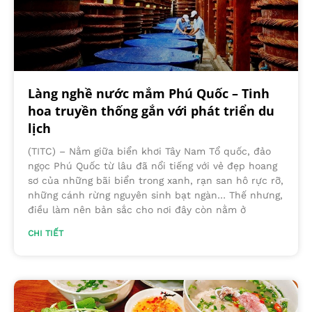
Làng nghề nước mắm Phú Quốc – Tinh
hoa truyền thống gắn với phát triển du
lịch
(TITC) – Nằm giữa biển khơi Tây Nam Tổ quốc, đảo
ngọc Phú Quốc từ lâu đã nổi tiếng với vẻ đẹp hoang
sơ của những bãi biển trong xanh, rạn san hô rực rỡ,
những cánh rừng nguyên sinh bạt ngàn… Thế nhưng,
điều làm nên bản sắc cho nơi đây còn nằm ở
CHI TIẾT