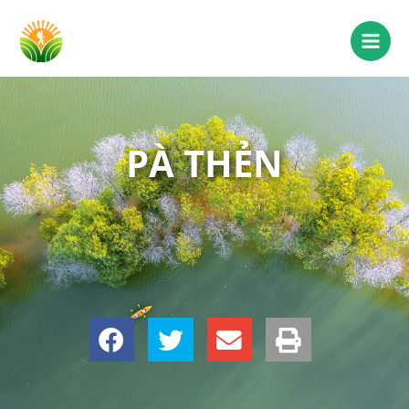
PÀ THẺN