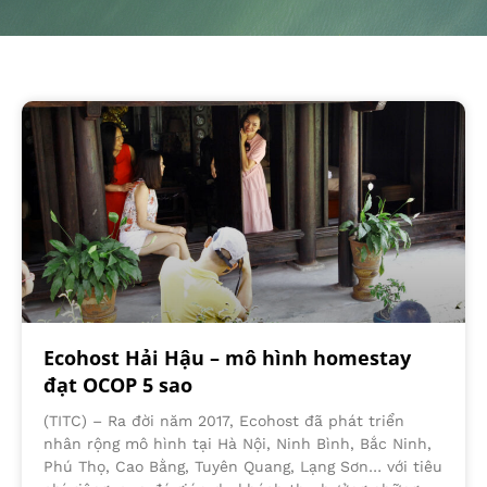
Ecohost Hải Hậu – mô hình homestay
đạt OCOP 5 sao
(TITC) – Ra đời năm 2017, Ecohost đã phát triển
nhân rộng mô hình tại Hà Nội, Ninh Bình, Bắc Ninh,
Phú Thọ, Cao Bằng, Tuyên Quang, Lạng Sơn… với tiêu