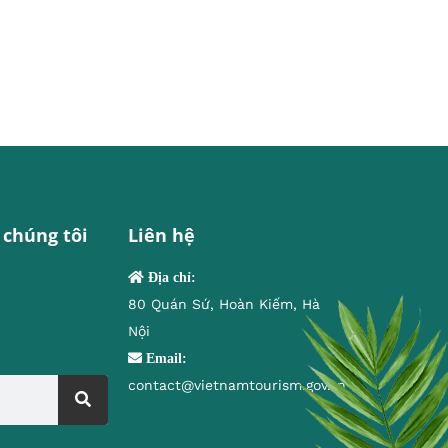
 chúng tôi
Liên hệ
Địa chỉ:
80 Quán Sứ, Hoàn Kiếm, Hà
Nội
Email:
contact@vietnamtourism.gov.vn