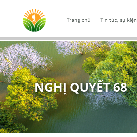
Trang chủ
Tin tức, sự kiện
NGHỊ QUYẾT 68