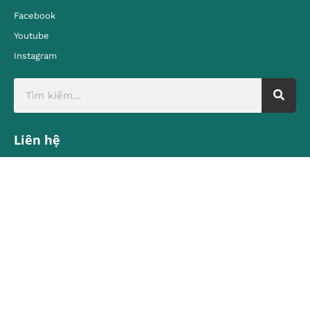
Facebook
Youtube
Instagram
Liên hệ
Địa chỉ:
80 Quán Sứ, Hoàn Kiếm, Hà Nội
contact@vietnamtourism.gov.vn
Email:
© Cục Du lịch Quốc gia Việt Nam
Trung tâm Thông tin du lịch