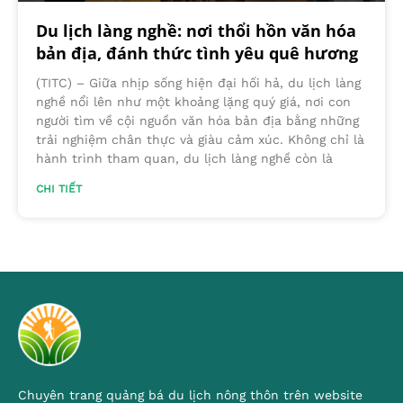
Du lịch làng nghề: nơi thổi hồn văn hóa
bản địa, đánh thức tình yêu quê hương
(TITC) – Giữa nhịp sống hiện đại hối hả, du lịch làng
nghề nổi lên như một khoảng lặng quý giá, nơi con
người tìm về cội nguồn văn hóa bản địa bằng những
trải nghiệm chân thực và giàu cảm xúc. Không chỉ là
hành trình tham quan, du lịch làng nghề còn là
CHI TIẾT
Chuyên trang quảng bá du lịch nông thôn trên website