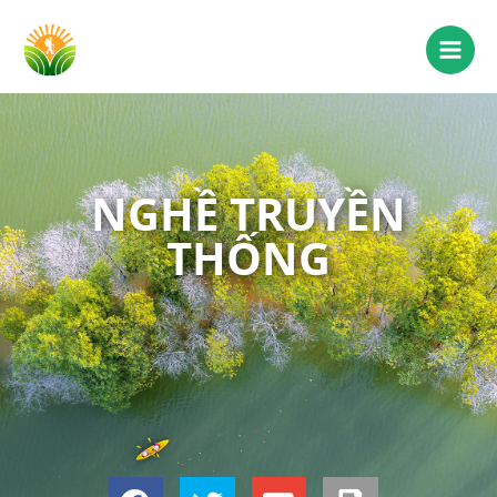
NGHỀ TRUYỀN
THỐNG