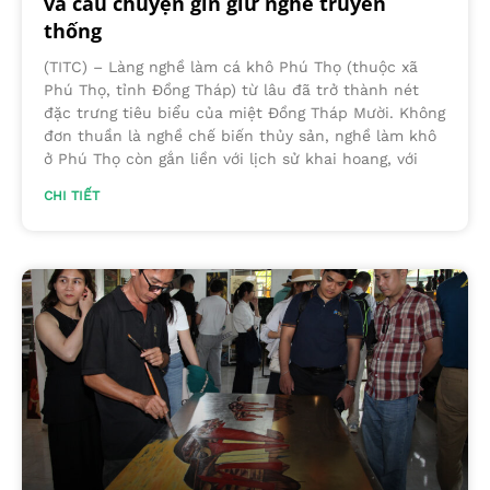
và câu chuyện gìn giữ nghề truyền
thống
(TITC) – Làng nghề làm cá khô Phú Thọ (thuộc xã
Phú Thọ, tỉnh Đồng Tháp) từ lâu đã trở thành nét
đặc trưng tiêu biểu của miệt Đồng Tháp Mười. Không
đơn thuần là nghề chế biến thủy sản, nghề làm khô
ở Phú Thọ còn gắn liền với lịch sử khai hoang, với
CHI TIẾT