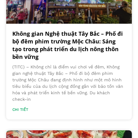
Không gian Nghệ thuật Tây Bắc – Phố đi
bộ đêm phim trường Mộc Châu: Sáng
tạo trong phát triển du lịch nông thôn
bền vững
(TITC) – Không chỉ là điểm vui chơi về đêm, Không
gian nghệ thuật Tây Bắc – Phố đi bộ đêm phim
trường Mộc Châu đang định hình như một mô hình
tiêu biểu của du lịch cộng đồng gắn với bảo tồn văn
hóa và phát triển kinh tế bền vững. Du khách
check-in
CHI TIẾT