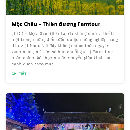
Mộc Châu – Thiên đường Famtour
(TITC) – Mộc Châu (Sơn La) đã khẳng định vị thế là
một trong những điểm đến du lịch nông nghiệp hàng
đầu Việt Nam. Nơi đây không chỉ có thảo nguyên
xanh mướt, mà còn sở hữu chuỗi giá trị Farm-tour
hoàn chỉnh, kết hợp nhuần nhuyễn giữa khai thác
cảnh quan theo mùa
CHI TIẾT