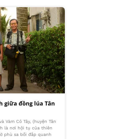
h giữa đồng lúa Tân
và Vàm Cỏ Tây, (huyện Tân
h là nơi hội tụ của thiên
hờ phù sa bồi đắp quanh