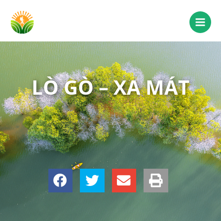
LÒ GÒ – XA MÁT