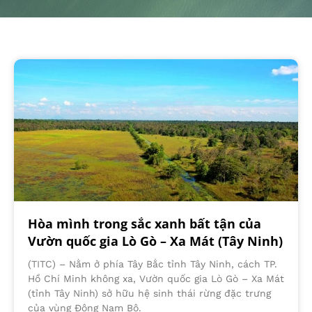
Hòa mình trong sắc xanh bất tận của
Vườn quốc gia Lò Gò – Xa Mát (Tây Ninh)
(TITC) – Nằm ở phía Tây Bắc tỉnh Tây Ninh, cách TP.
Hồ Chí Minh không xa, Vườn quốc gia Lò Gò – Xa Mát
(tỉnh Tây Ninh) sở hữu hệ sinh thái rừng đặc trưng
của vùng Đông Nam Bộ.