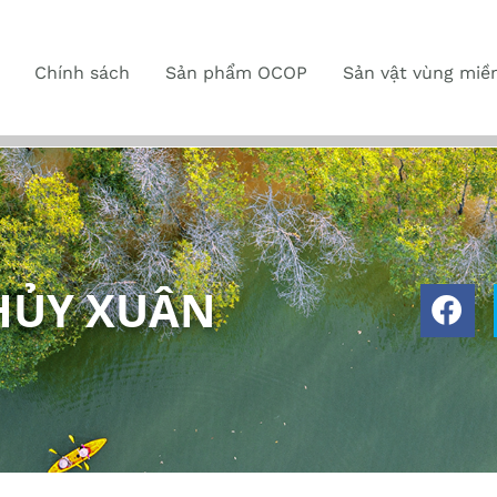
Chính sách
Sản phẩm OCOP
Sản vật vùng miề
HỦY XUÂN