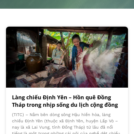
Làng chiếu Định Yên – Hồn quê Đồng
Tháp trong nhịp sống du lịch cộng đồng
(TITC) – Nằm bên dòng sông Hậu hiền hòa, làng
chiếu Định Yên (thuộc xã Định Yên, huyện Lấp Vò –
nay là xã Lai Vung, tỉnh Đồng Tháp) từ lâu đã nổi
tiếng là một trong những cái nôi của nghề dệt chiếu