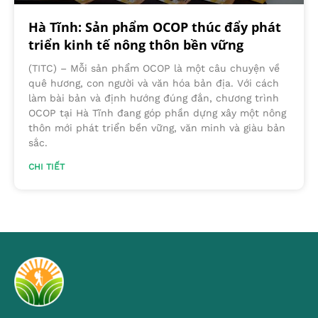
Hà Tĩnh: Sản phẩm OCOP thúc đẩy phát
triển kinh tế nông thôn bền vững
(TITC) – Mỗi sản phẩm OCOP là một câu chuyện về
quê hương, con người và văn hóa bản địa. Với cách
làm bài bản và định hướng đúng đắn, chương trình
OCOP tại Hà Tĩnh đang góp phần dựng xây một nông
thôn mới phát triển bền vững, văn minh và giàu bản
sắc.
CHI TIẾT