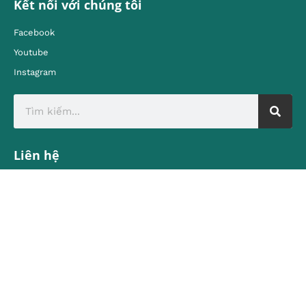
Kết nối với chúng tôi
Facebook
Youtube
Instagram
Liên hệ
Địa chỉ:
80 Quán Sứ, Hoàn Kiếm, Hà Nội
contact@vietnamtourism.gov.vn
Email:
© Cục Du lịch Quốc gia Việt Nam