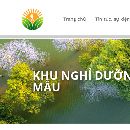
Trang chủ
Tin tức, sự kiện
KHU NGHỈ DƯỠN
MẪU