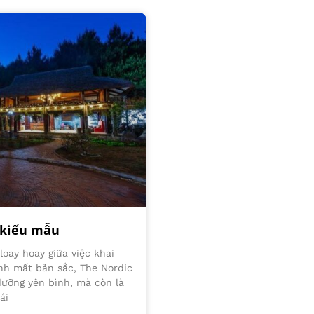
 kiểu mẫu
loay hoay giữa việc khai
nh mất bản sắc, The Nordic
dưỡng yên bình, mà còn là
ái