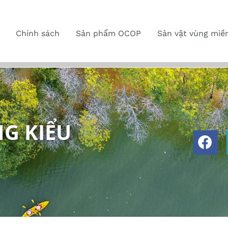
Chính sách
Sản phẩm OCOP
Sản vật vùng miề
G KIỂU