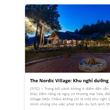
The Nordic Village: Khu nghỉ dưỡng
(TITC) – Trong bối cảnh không ít điểm đến vẫn 
thác tiềm năng và nguy cơ thương mại hóa, đá
Village (Mộc Châu) không chỉ là một khu nghỉ 
minh chứng cho việc phát triển du lịch sinh th