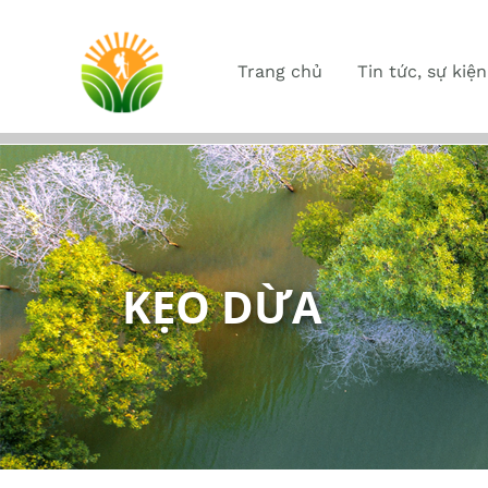
Trang chủ
Tin tức, sự kiện
KẸO DỪA