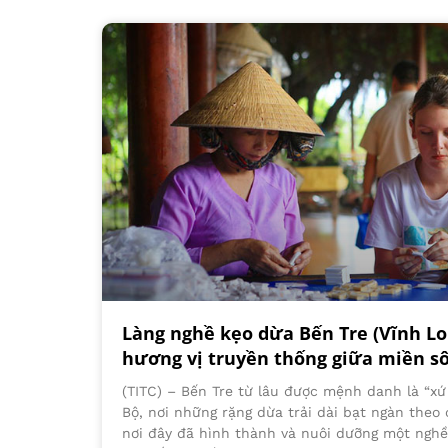
Làng nghề kẹo dừa Bến Tre (Vĩnh Lo
hương vị truyền thống giữa miền s
(TITC) – Bến Tre từ lâu được mệnh danh là “x
Bộ, nơi những rặng dừa trải dài bạt ngàn theo
nơi đây đã hình thành và nuôi dưỡng một nghề