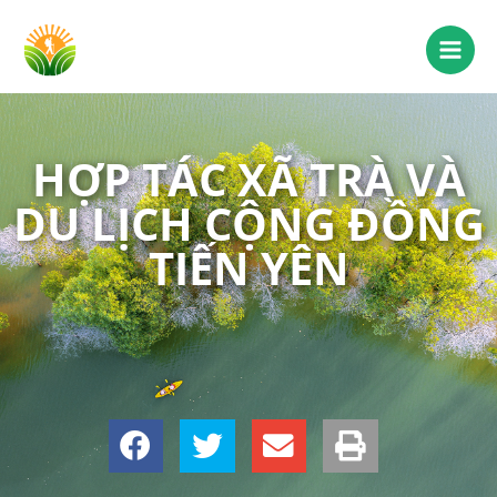
HỢP TÁC XÃ TRÀ VÀ
DU LỊCH CỘNG ĐỒNG
TIẾN YÊN