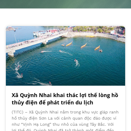
Xã Quỳnh Nhai khai thác lợi thế lòng hồ
thủy điện để phát triển du lịch
(TITC) – Xã Quỳnh Nhai nằm trong khu vực giáp ranh
hồ thủy điện Sơn La với cảnh quan độc đáo được ví
như “Vịnh Hạ Long” thu nhỏ của vùng Tây Bắc. Với
lợi thế đó, Quỳnh Nhai đã trở thành một điểm đến