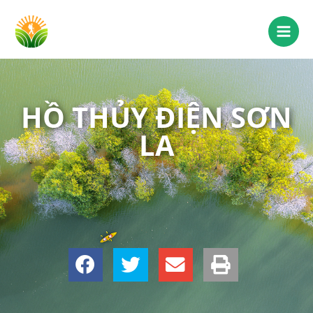
HỒ THỦY ĐIỆN SƠN
LA