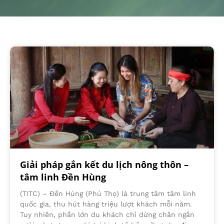
Giải pháp gắn kết du lịch nông thôn –
tâm linh Đền Hùng
(TITC) – Đền Hùng (Phú Thọ) là trung tâm tâm linh
quốc gia, thu hút hàng triệu lượt khách mỗi năm.
Tuy nhiên, phần lớn du khách chỉ dừng chân ngắn