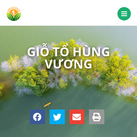
GIỖ TỔ HÙNG
VƯƠNG