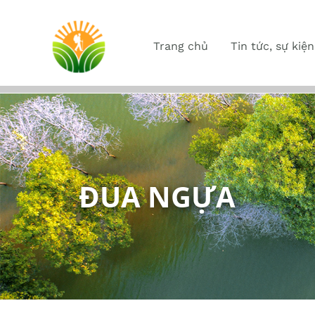
Trang chủ
Tin tức, sự kiện
ĐUA NGỰA