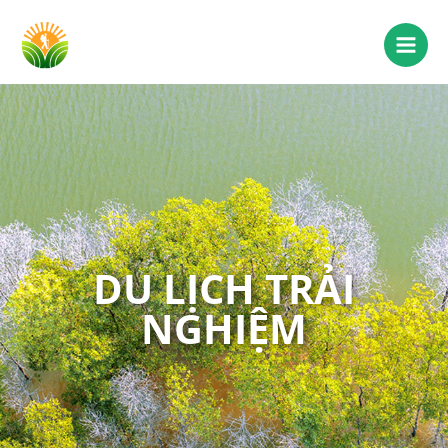
DU LỊCH TRẢI
NGHIỆM