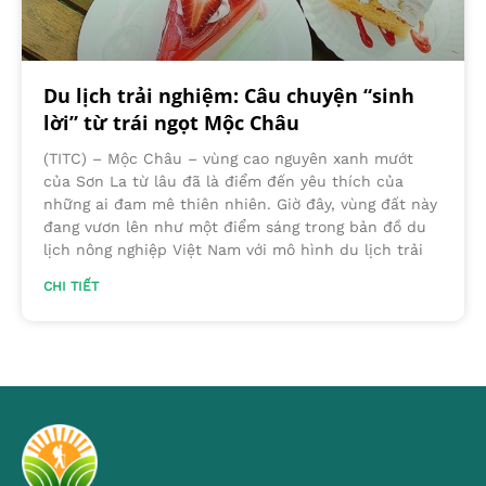
Du lịch trải nghiệm: Câu chuyện “sinh
lời” từ trái ngọt Mộc Châu
(TITC) – Mộc Châu – vùng cao nguyên xanh mướt
của Sơn La từ lâu đã là điểm đến yêu thích của
những ai đam mê thiên nhiên. Giờ đây, vùng đất này
đang vươn lên như một điểm sáng trong bản đồ du
lịch nông nghiệp Việt Nam với mô hình du lịch trải
CHI TIẾT