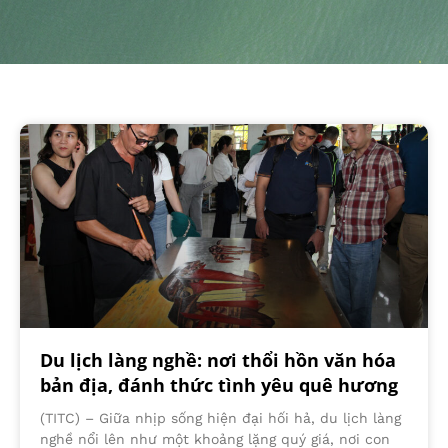
Du lịch làng nghề: nơi thổi hồn văn hóa
bản địa, đánh thức tình yêu quê hương
(TITC) – Giữa nhịp sống hiện đại hối hả, du lịch làng
nghề nổi lên như một khoảng lặng quý giá, nơi con