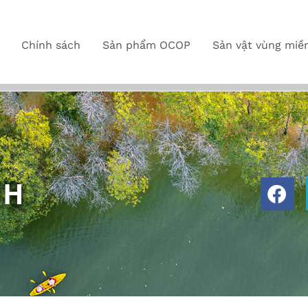
Chính sách
Sản phẩm OCOP
Sản vật vùng miề
NH