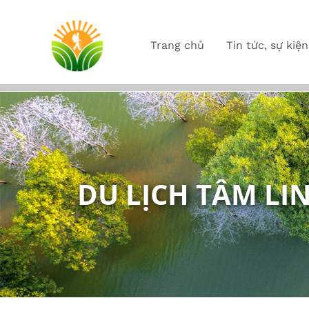
Trang chủ
Tin tức, sự kiện
DU LỊCH TÂM LI