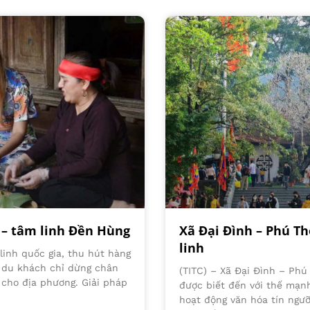
n – tâm linh Đền Hùng
Xã Đại Đình – Phú Th
linh
linh quốc gia, thu hút hàng
n du khách chỉ dừng chân
(TITC) – Xã Đại Đình – Ph
g cho địa phương. Giải pháp
được biết đến với thế mạnh
hoạt động văn hóa tín ngưỡn