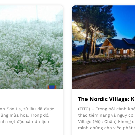
The Nordic Village:
nh Sơn La, từ lâu đã được
(TITC) – Trong bối cảnh khô
hững mùa hoa. Trong đó,
thác tiềm năng và nguy cơ
ành một đặc sản du lịch
Village (Mộc Châu) không c
minh chứng cho việc phát t