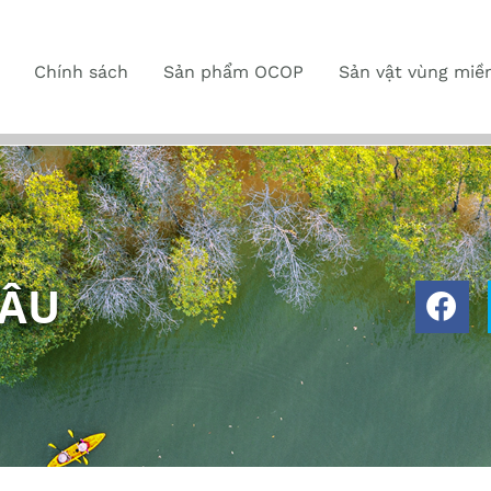
Chính sách
Sản phẩm OCOP
Sản vật vùng miề
HÂU