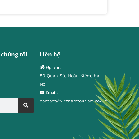
 chúng tôi
Liên hệ
Địa chỉ:
80 Quán Sứ, Hoàn Kiếm, Hà
Nội
Email:
contact@vietnamtourism.gov.vn