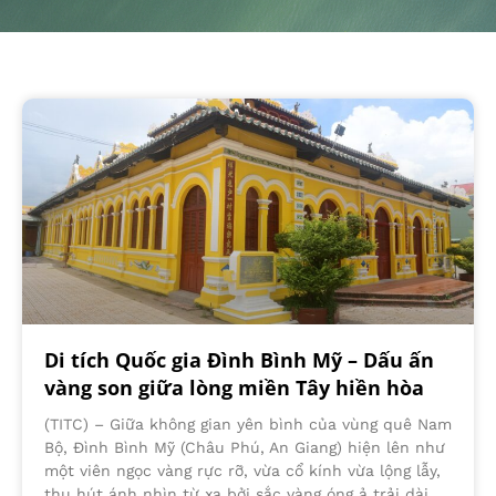
Di tích Quốc gia Đình Bình Mỹ – Dấu ấn
vàng son giữa lòng miền Tây hiền hòa
(TITC) – Giữa không gian yên bình của vùng quê Nam
Bộ, Đình Bình Mỹ (Châu Phú, An Giang) hiện lên như
một viên ngọc vàng rực rỡ, vừa cổ kính vừa lộng lẫy,
thu hút ánh nhìn từ xa bởi sắc vàng óng ả trải dài