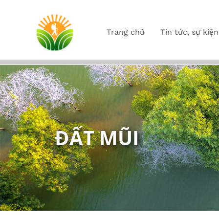
Trang chủ
Tin tức, sự kiện
ĐẤT MŨI