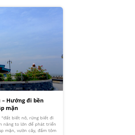
u – Hướng đi bền
gập mặn
“đất biết nở, rừng biết đi
m năng to lớn để phát triển
gập mặn, vườn cây, đầm tôm