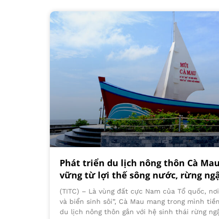
Phát triển du lịch nông thôn Cà Ma
vững từ lợi thế sông nước, rừng n
(TITC) – Là vùng đất cực Nam của Tổ quốc, nơi 
và biển sinh sôi”, Cà Mau mang trong mình tiề
du lịch nông thôn gắn với hệ sinh thái rừng n