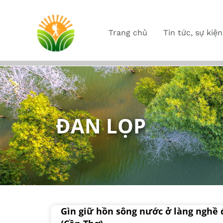
Trang chủ
Tin tức, sự kiện
ĐAN LỌP
Gìn giữ hồn sông nước ở làng nghề 