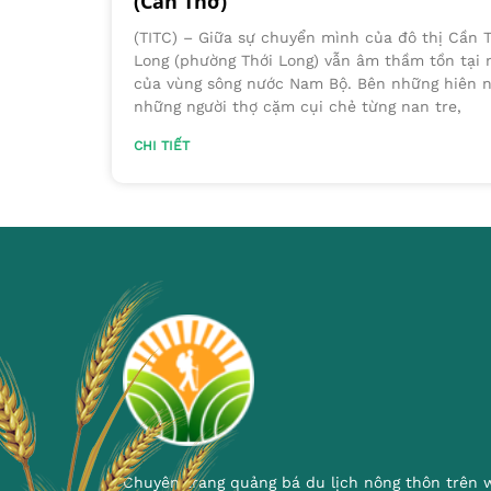
(Cần Thơ)
(TITC) – Giữa sự chuyển mình của đô thị Cần T
Long (phường Thới Long) vẫn âm thầm tồn tại
của vùng sông nước Nam Bộ. Bên những hiên n
những người thợ cặm cụi chẻ từng nan tre,
CHI TIẾT
Chuyên trang quảng bá du lịch nông thôn trên 