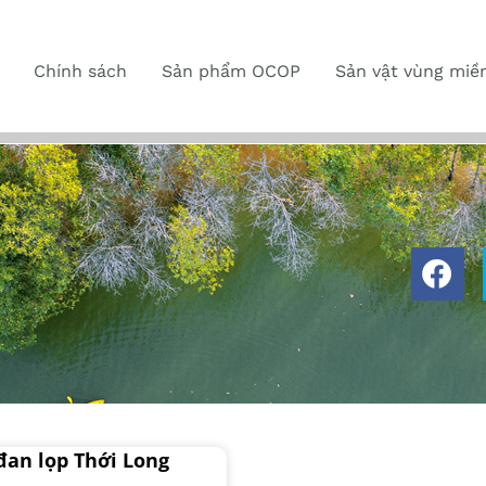
Chính sách
Sản phẩm OCOP
Sản vật vùng miề
đan lọp Thới Long