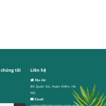
 chúng tôi
Liên hệ
Địa chỉ:
80 Quán Sứ, Hoàn Kiếm, Hà
Nội
Email:
contact@vietnamtourism.gov.vn