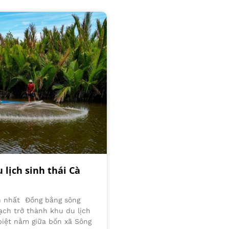
lịch sinh thái Cà
ớn nhất Đồng bằng sông
ch trở thành khu du lịch
 biệt nằm giữa bốn xã Sông