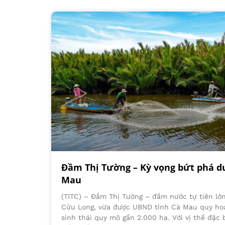
Đầm Thị Tường – Kỳ vọng bứt phá du 
Mau
(TITC) – Đầm Thị Tường – đầm nước tự tiên l
Cửu Long, vừa được UBND tỉnh Cà Mau quy hoạ
sinh thái quy mô gần 2.000 ha. Với vị thế đặc