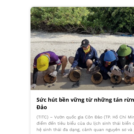
Sức hút bền vững từ những tán rừ
Đảo
(TITC) – Vườn quốc gia Côn Đảo (TP. Hồ Chí Mi
điểm đến tiêu biểu của du lịch sinh thái biển 
hệ sinh thái đa dạng, cảnh quan nguyên sơ và g