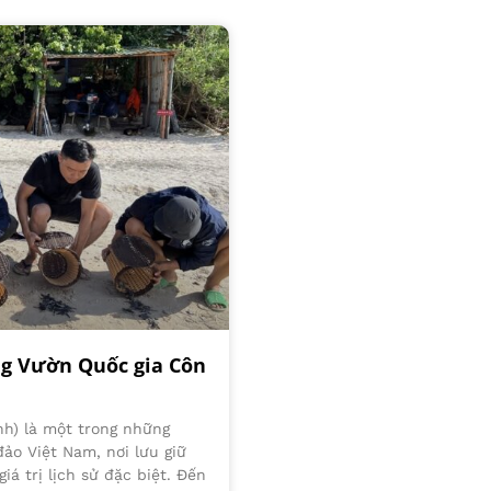
ng Vườn Quốc gia Côn
nh) là một trong những
đảo Việt Nam, nơi lưu giữ
iá trị lịch sử đặc biệt. Đến