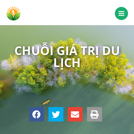
CHUỖI GIÁ TRỊ DU
LỊCH