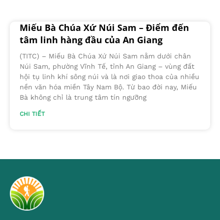
Miếu Bà Chúa Xứ Núi Sam – Điểm đến
tâm linh hàng đầu của An Giang
(TITC) – Miếu Bà Chúa Xứ Núi Sam nằm dưới chân
Núi Sam, phường Vĩnh Tế, tỉnh An Giang – vùng đất
hội tụ linh khí sông núi và là nơi giao thoa của nhiều
nền văn hóa miền Tây Nam Bộ. Từ bao đời nay, Miếu
Bà không chỉ là trung tâm tín ngưỡng
CHI TIẾT