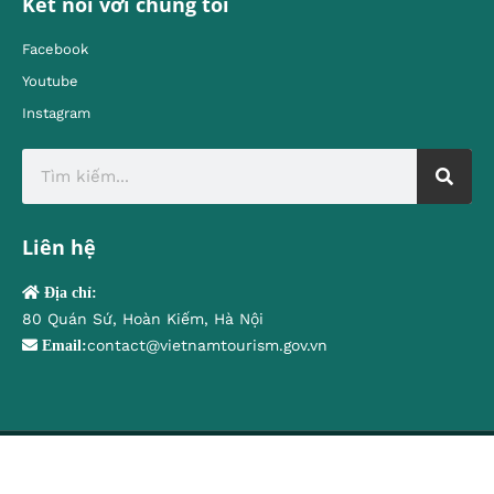
Kết nối với chúng tôi
Facebook
Youtube
Instagram
Liên hệ
Địa chỉ:
80 Quán Sứ, Hoàn Kiếm, Hà Nội
contact@vietnamtourism.gov.vn
Email:
© Cục Du lịch Quốc gia Việt Nam