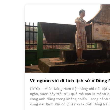
Về nguồn với di tích lịch sử ở Đồng 
(TITC) – Miền Đông Nam Bộ không chỉ nổi bật 
ngàn, vườn cây trái trĩu quả mà còn là mảnh đ
công anh dũng trong kháng chiến. Trong hành 
vùng đất Bình Phước (cũ) nay là tỉnh Đồng Nai,