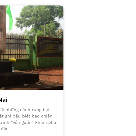
Nai
với những cánh rừng bạt
ất ghi dấu biết bao chiến
trình “về nguồn”, khám phá
 địa