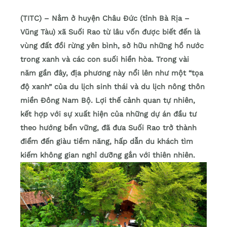
(TITC) – Nằm ở huyện Châu Đức (tỉnh Bà Rịa –
Vũng Tàu) xã Suối Rao từ lâu vốn được biết đến là
vùng đất đồi rừng yên bình, sở hữu những hồ nước
trong xanh và các con suối hiền hòa. Trong vài
năm gần đây, địa phương này nổi lên như một “tọa
độ xanh” của du lịch sinh thái và du lịch nông thôn
miền Đông Nam Bộ. Lợi thế cảnh quan tự nhiên,
kết hợp với sự xuất hiện của những dự án đầu tư
theo hướng bền vững, đã đưa Suối Rao trở thành
điểm đến giàu tiềm năng, hấp dẫn du khách tìm
kiếm không gian nghỉ dưỡng gắn với thiên nhiên.