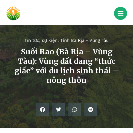
Tin tức, sự kiện
,
Tỉnh Bà Rịa - Vũng Tàu
Suối Rao (Bà Rịa – Vũng
Tàu): Vùng đất đang “thức
giấc” với du lịch sinh thái –
nông thôn