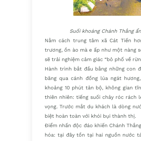
Suối khoáng Chánh Thắng ẩn 
Nằm cách trung tâm xã Cát Tiến hơ
trương, ồn ào mà e ấp như một nàng s
sẽ trải nghiệm cảm giác “bỏ phố về rừn
Hành trình bắt đầu bằng những con đ
băng qua cánh đồng lúa ngát hương,
khoảng 10 phút tản bộ, không gian tĩ
thiên nhiên: tiếng suối chảy róc rách 
vọng. Trước mắt du khách là dòng nướ
biệt hoàn toàn với khói bụi thành thị.
Điểm nhấn độc đáo khiến Chánh Thắng k
hóa: tại đây tồn tại hai nguồn nước 