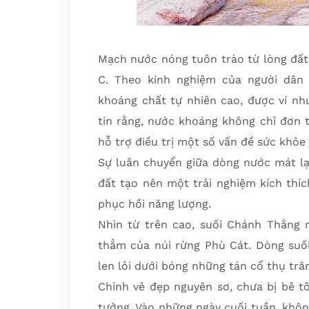
Mạch nước nóng tuôn trào từ lòng đất 
C. Theo kinh nghiệm của người dân
khoáng chất tự nhiên cao, được ví nh
tin rằng, nước khoáng không chỉ đơn 
hỗ trợ điều trị một số vấn đề sức khỏ
Sự luân chuyển giữa dòng nước mát lạ
đất tạo nên một trải nghiệm kích thí
phục hồi năng lượng.
Nhìn từ trên cao, suối Chánh Thắng
thẳm của núi rừng Phù Cát. Dòng suố
len lỏi dưới bóng những tán cổ thụ tr
Chính vẻ đẹp nguyên sơ, chưa bị bê t
tưởng. Vào những ngày cuối tuần, khô