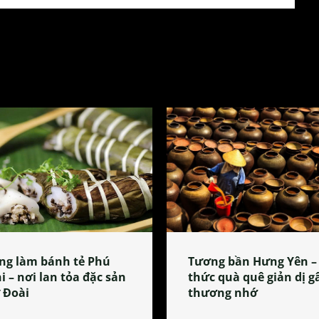
ng làm bánh tẻ Phú
Tương bần Hưng Yên –
i – nơi lan tỏa đặc sản
thức quà quê giản dị g
 Đoài
thương nhớ