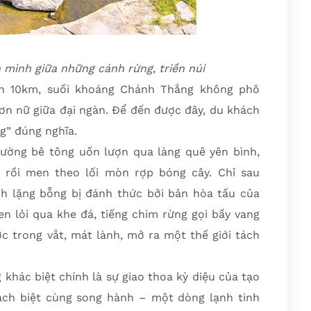
mình giữa những cánh rừng, triền núi
n 10km, suối khoáng Chánh Thắng không phô
ơn nữ giữa đại ngàn. Để đến được đây, du khách
g” đúng nghĩa.
ường bê tông uốn lượn qua làng quê yên bình,
 rồi men theo lối mòn rợp bóng cây. Chỉ sau
nh lặng bỗng bị đánh thức bởi bản hòa tấu của
len lỏi qua khe đá, tiếng chim rừng gọi bầy vang
c trong vắt, mát lành, mở ra một thế giới tách
hác biệt chính là sự giao thoa kỳ diệu của tạo
tách biệt cùng song hành – một dòng lạnh tinh