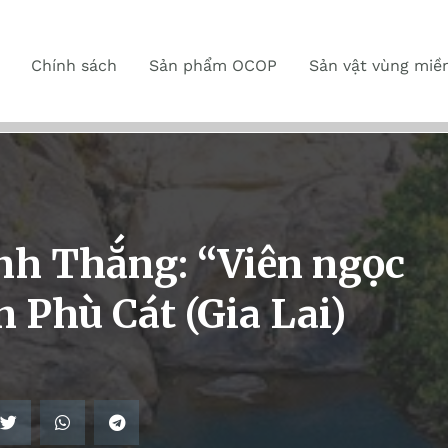
Chính sách
Sản phẩm OCOP
Sản vật vùng miề
nh Thắng: “Viên ngọc
n Phù Cát (Gia Lai)