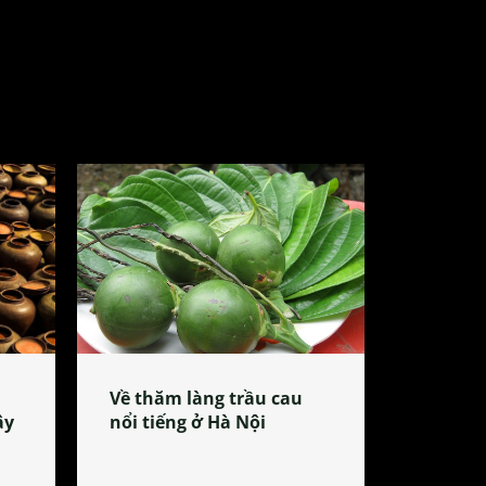
Về thăm làng trầu cau
ây
nổi tiếng ở Hà Nội