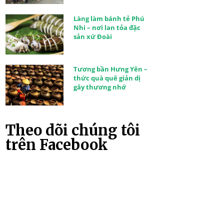
Làng làm bánh tẻ Phú
Nhi – nơi lan tỏa đặc
sản xứ Đoài
Tương bần Hưng Yên –
thức quà quê giản dị
gây thương nhớ
Theo dõi chúng tôi
trên Facebook