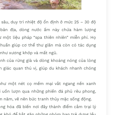
sâu, duy trì nhiệt độ ổn định ở mức 25 – 30 độ
 bản địa, dòng nước ấm này chứa hàm lượng
ư một liệu pháp “spa thiên nhiên” miễn phí. Họ
thuần giúp cơ thể thư giãn mà còn có tác dụng
e như xương khớp và mất ngủ.
nh của rừng già và dòng khoáng nóng của lòng
ch giác quan thú vị, giúp du khách nhanh chóng
 như một nét cọ mềm mại vắt ngang nền xanh
i uốn lượn qua những phiến đá phủ rêu phong,
ăm năm, vẽ nên bức tranh thủy mặc sống động.
ông hóa đã biến nơi đây thành điểm cắm trại lý
ng khó để bắt gặp những nhóm bạn trẻ dựng lều