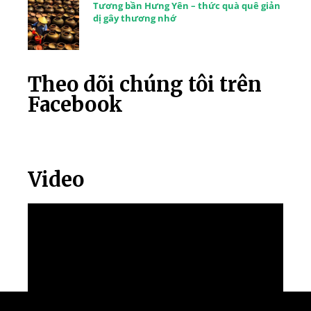
Tương bần Hưng Yên – thức quà quê giản
dị gây thương nhớ
Theo dõi chúng tôi trên
Facebook
Video