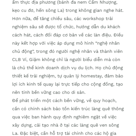
ẩm thực địa phương (bánh đa nem Cẩm Nhượng,
kẹo cu đơ, hến sông La) trong không gian nghe hát.
Hơn nữa, để tăng chiều sâu, các workshop trải
nghiệm sâu sẽ được tổ chức, hướng dẫn du khách
cách hát, cách đối đáp cơ bản về các làn điệu. Điều
này kết hợp với việc áp dụng mô hình “nghệ nhân
chủ động”, trong đó người nghệ nhân và thành viên
CLB Ví, Giặm không chỉ là người biểu diễn mà còn
là chủ thể kinh doanh dịch vụ du lịch. Họ chủ động
thiết kế trải nghiệm, tự quản lý homestay, đảm bảo
lợi ích kinh tế quay lại trực tiếp cho cộng đồng, tạo
nên tính bền vững cao cho di sản.
Để phát triển một cách bền vững, về quy hoạch,
cần có chính sách bảo tồn kiến trúc làng quê thông
qua việc ban hành quy định nghiêm ngặt về việc
xây dựng, cải tạo nhà ở tại các làng quê ven sông
La. Đặc biệt, cần hỗ trợ tài chính cho các hộ gia