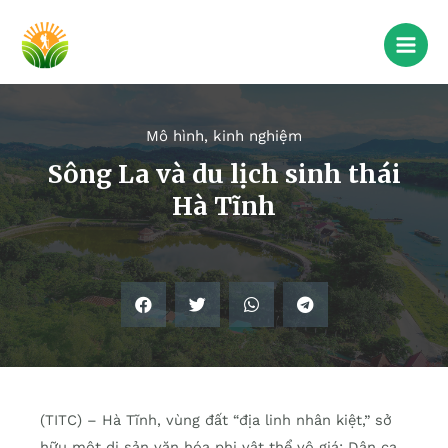
Mô hình, kinh nghiệm
Sông La và du lịch sinh thái
Hà Tĩnh
(TITC) – Hà Tĩnh, vùng đất “địa linh nhân kiệt,” sở
hữu một di sản văn hóa phi vật thể vô giá: Dân ca