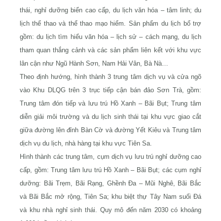
thái, nghỉ dưỡng biển cao cấp, du lịch văn hóa – tâm linh; du
lịch thể thao và thể thao mạo hiểm. Sản phẩm du lịch bổ trợ
gồm: du lịch tìm hiểu văn hóa – lịch sử – cách mạng, du lịch
tham quan thắng cảnh và các sản phẩm liên kết với khu vực
lân cận như Ngũ Hành Sơn, Nam Hải Vân, Bà Nà…
Theo định hướng, hình thành 3 trung tâm dịch vụ và cửa ngõ
vào Khu DLQG trên 3 trục tiếp cận bán đảo Sơn Trà, gồm:
Trung tâm đón tiếp và lưu trú Hồ Xanh – Bãi Bụt; Trung tâm
diễn giải môi trường và du lịch sinh thái tại khu vực giao cắt
giữa đường lên đỉnh Bàn Cờ và đường Yết Kiêu và Trung tâm
dịch vụ du lịch, nhà hàng tại khu vực Tiên Sa.
Hình thành các trung tâm, cụm dịch vụ lưu trú nghỉ dưỡng cao
cấp, gồm: Trung tâm lưu trú Hồ Xanh – Bãi Bụt; các cụm nghỉ
dưỡng: Bãi Trẹm, Bãi Rạng, Ghềnh Đa – Mũi Nghê, Bãi Bắc
và Bãi Bắc mở rộng, Tiên Sa; khu biệt thự Tây Nam suối Đá
và khu nhà nghỉ sinh thái. Quy mô đến năm 2030 có khoảng