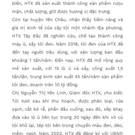
biến, HTX đã sản xuất thành công sản phẩm rượu
mận, chất lượng, giữ được hương vị đặc trưng.
Còn tại huyện Yên Châu, nhận thấy tiềm năng và
giá trị kinh tế của cây tỏi một nhánh địa phương,
HTX Tây Bắc đã nghiên cứu, chế tạo thành công
máy ủ, sấy tỏi đen. Năm 2018, tỏi đen của HTX đã
đến tay người tiêu dùng, với sản lượng ban đầu
khoảng 1 tấn/năm. Đến nay, HTX đã mở rộng quy
mô sản xuất, với 15 lò ủ và sấy, công suất 1,5
tấn/lần, trung bình sản xuất 45 tấn/năm sản phẩm
tỏi đen, doanh trên 10 tỷ đồng.
Chị Nguyễn Thị Yến Linh, Giám đốc HTX, cho biết:
Tỏi tươi sau khi thu hoạch, được phân loại, rửa
sạch, cắt bỏ rễ, phần đầu cuống, sau đó, xếp khay
đưa vào lò ủ liên tục trong 30 ngày đến khi vỏ củ
tỏi khô lại, tép tỏi bên trong chuyển màu đen, dẻo,
mềm, ngọt. Năm 2020, HTX đã đăng ký với UBND