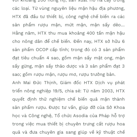
với khoảng 200 nông hộ, sản xuất 110 ha cây trồng
các loại. Từ vùng nguyên liệu mận hậu địa phương,
HTX đã đầu tư thiết bị, công nghệ chế biến ra các
sản phẩm rượu mận, mứt mận, mận sấy dẻo…
Hằng năm, HTX thu mua khoảng 400 tấn mận hậu
cho nông dân để chế biến. Đến nay, HTX sở hữu 6
sản phẩm OCOP cấp tỉnh; trong đó có 3 sản phẩm
đạt tiêu chuẩn 4 sao, gồm mận sấy mật ong, mận
sấy gừng, mận sấy thảo dược và 3 sản phẩm đạt 3
sao; gồm rượu mận, rượu mơ, rượu trưởng bản.
Anh Mai Đức Thịnh, Giám đốc HTX Dịch vụ phát
triển nông nghiệp 19/5, chia sẻ: Từ năm 2003, HTX
quyết định thử nghiệm chế biến quả mận thành
sản phẩm rượu. Được tư vấn, giúp đỡ của Sở Khoa
học và Công nghệ, Tổ chức Asodia của Pháp hỗ trợ
trong việc mua thiết bị chuyên trưng cất rượu hoa
quả và đưa chuyên gia sang giúp về kỹ thuật chế